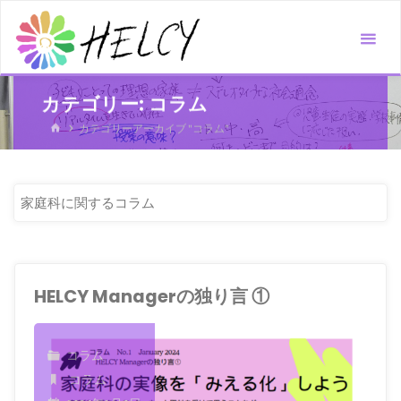
コ
ン
テ
ン
カテゴリー:
コラム
ツ
ホ
カテゴリーアーカイブ "コラム"
へ
ー
ス
ム
キ
家庭科に関するコラム
ッ
プ
HELCY Managerの独り言 ①
コラム
コラム