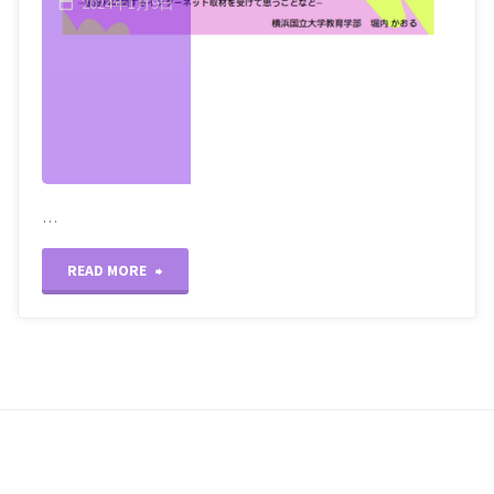
2024年1月9日
…
"HELCY
READ MORE
Manager
の
独
り