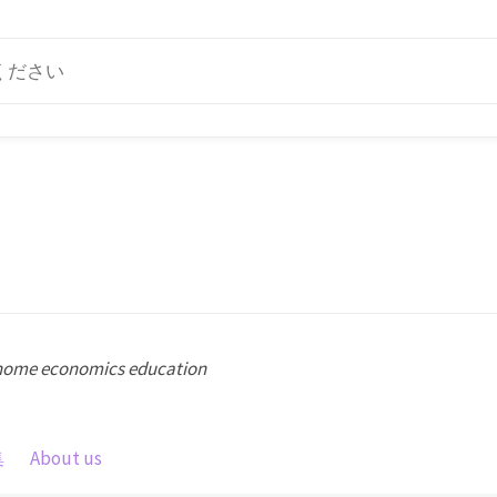
 home economics education
集
About us