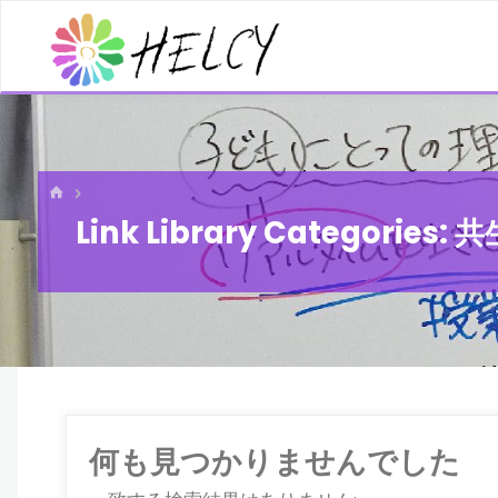
コ
ン
テ
ン
ツ
へ
ホ
ー
ス
Link Library Categories:
共
ム
キ
ッ
プ
何も見つかりませんでした