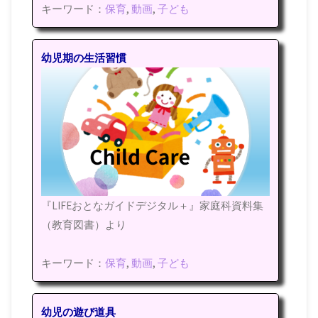
キーワード：
保育
,
動画
,
子ども
幼児期の生活習慣
『LIFEおとなガイドデジタル＋』家庭科資料集
（教育図書）より
キーワード：
保育
,
動画
,
子ども
幼児の遊び道具