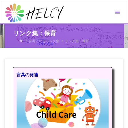
コ
ン
テ
ン
リンク集：保育
ツ
ホ
参考になるリンク集
リンク集：保育
へ
ー
ス
ム
キ
ッ
プ
言葉の発達