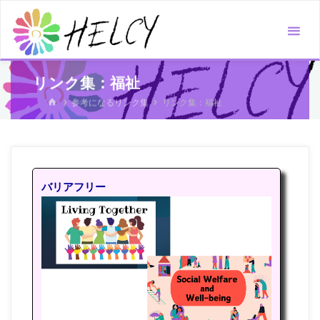
コ
ン
テ
ン
リンク集：福祉
ツ
ホ
参考になるリンク集
リンク集：福祉
へ
ー
ス
ム
キ
ッ
プ
バリアフリー