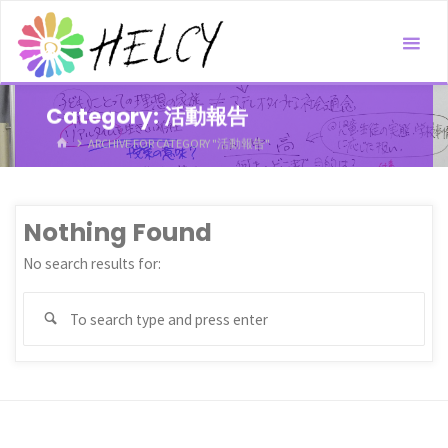
Skip
to
content
Category:
活動報告
HOME
ARCHIVE FOR CATEGORY "活動報告"
Nothing Found
No search results for:
Sea
Search
for: