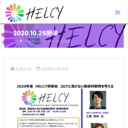
コ
ン
テ
ン
2020.10.25開催
ツ
ホ
お知らせ
2020.10.25開催
へ
ー
ス
ム
キ
ッ
お知らせ
2020年10月25日
プ