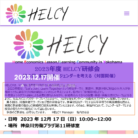
コ
ン
テ
ン
ツ
へ
ス
キ
ッ
2023.12.17開催
プ
ホ
お知らせ
2023.12.17開催
ー
ム