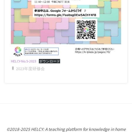
HELCY-No.5-2023
ダウンロード
2023年度研修会
©2018-2025 HELCY: A teaching platform for knowledge in home